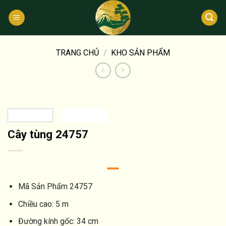
Bỏ
qua
nội
dung
TRANG CHỦ
/
KHO SẢN PHẨM
Cây tùng 24757
Mã Sản Phẩm
24757
Chiều cao:
5 m
Đường kính gốc:
34 cm