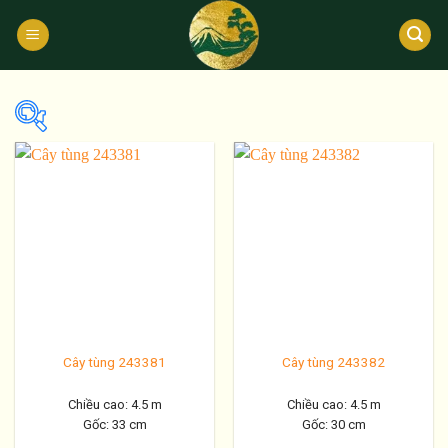
Bỏ
qua
nội
dung
Đường kính gốc ( cm)
1
100
1
26
51
75
100
Chiều cao ( m )
Cây tùng 243381
Cây tùng 243382
1
100
Chiều cao: 4.5 m
Chiều cao: 4.5 m
Gốc: 33 cm
Gốc: 30 cm
1
26
51
75
100